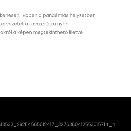
onkenesén. Ebben a pandémiás helyzetben
ervezetet a tavaszi és a nyári
okról a képen megtekinthető illetve