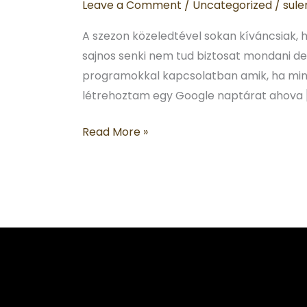
Leave a Comment
/
Uncategorized
/
sule
A szezon közeledtével sokan kíváncsiak
sajnos senki nem tud biztosat mondani de 
programokkal kapcsolatban amik, ha mind
létrehoztam egy Google naptárat ahova 
Read More »