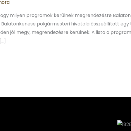
nora
, hogy milyen programok kerülnek megrendezésre Balat
Balatonkenese polgármesteri hivatala összeállított egy t
en jól megy, megrendezésre kerülnek. A lista a program
[…]