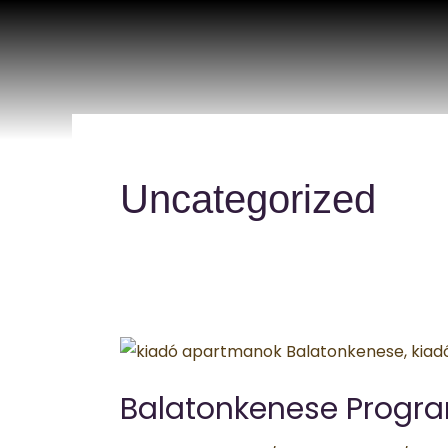
Skip
to
content
Uncategorized
Balatonkenese
Programok
Balatonkenese Progr
2021