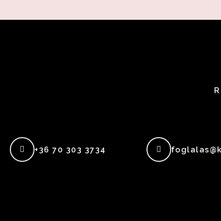
R
+36 70 303 3734
foglalas@k