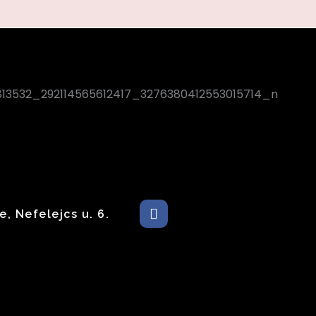
F
, Nefelejcs u. 6.
a
c
e
b
o
o
k