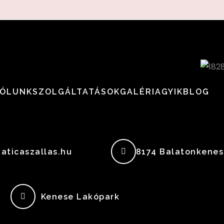
ÓLUNK
SZOLGÁLTATÁSOK
GALÉRIA
GYIK
BLOG
aticaszallas.hu
8174 Balatonkenese
Kenese Lakópark