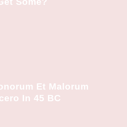
 Get Some?
Bonorum Et Malorum
cero In 45 BC