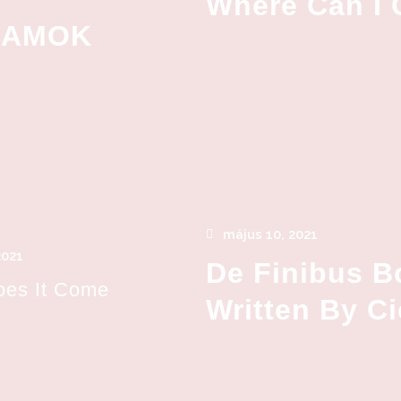
Where Can I
RAMOK
május 10, 2021
2021
De Finibus 
es It Come
Written By Ci